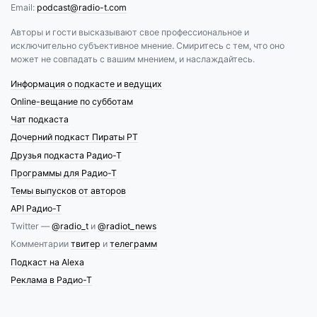
Email:
podcast@radio-t.com
Авторы и гости высказывают свое профессиональное и
исключительно субъективное мнение. Смиритесь с тем, что оно
может не совпадать с вашим мнением, и наслаждайтесь.
Информация о подкасте и ведущих
Online-вещание по субботам
Чат подкаста
Дочерний подкаст Пираты РТ
Друзья подкаста Радио-Т
Программы для Радио-Т
Темы выпусков от авторов
API Радио-Т
Twitter —
@radio_t
и
@radiot_news
Комментарии
твитер
и
телеграмм
Подкаст на Alexa
Реклама в Радио-Т