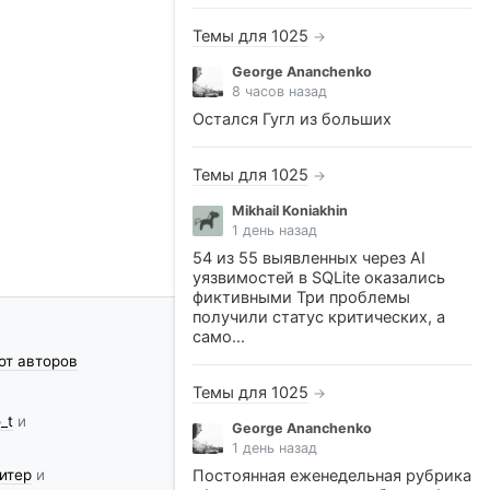
Темы для 1025
→
George Ananchenko
8 часов назад
Остался Гугл из больших
Темы для 1025
→
Mikhail Koniakhin
1 день назад
54 из 55 выявленных через AI
уязвимостей в SQLite оказались
фиктивными Три проблемы
получили статус критических, а
само...
от авторов
Темы для 1025
→
_t
и
George Ananchenko
1 день назад
итер
и
Постоянная еженедельная рубрика