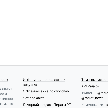
t.com
Информация о подкасте и
Темы выпусков 
ведущих
API Радио-Т
азывают
Online-вещание по субботам
Twitter —
@radio
ое и
Чат подкаста
@radiot_news
ктивное
тем, что
Дочерний подкаст Пираты РТ
Комментарии
тв