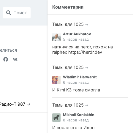
Комментарии
Поиск
Темы для 1025
→
Artur Aukhatov
5 часов назад
наткнулся на herdr, похож на
елиться
ralphex https://herdr.dev
Темы для 1025
→
Wladimir Harwardt
6 часов назад
И Kimi K3 тоже смогла
Радио-Т 987
→
Темы для 1025
→
Mikhail Koniakhin
8 часов назад
И после этого Илон