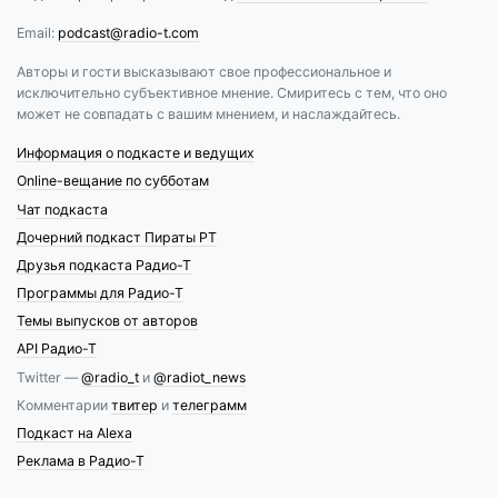
Email:
podcast@radio-t.com
Авторы и гости высказывают свое профессиональное и
исключительно субъективное мнение. Смиритесь с тем, что оно
может не совпадать с вашим мнением, и наслаждайтесь.
Информация о подкасте и ведущих
Online-вещание по субботам
Чат подкаста
Дочерний подкаст Пираты РТ
Друзья подкаста Радио-Т
Программы для Радио-Т
Темы выпусков от авторов
API Радио-Т
Twitter —
@radio_t
и
@radiot_news
Комментарии
твитер
и
телеграмм
Подкаст на Alexa
Реклама в Радио-Т