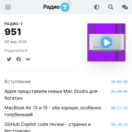
Радио-Т Подкаст
РАДИО-Т
951
08 мар 2025
Поделиться
Вступление
00:00:00
Apple представили новые Mac Studio для
00:09:04
богатых
MacBook Air 13 и 15 - оба хороши, особенно
00:22:58
голубенький
GitHub Copilot code review - странно и
00:38:22
бестолково