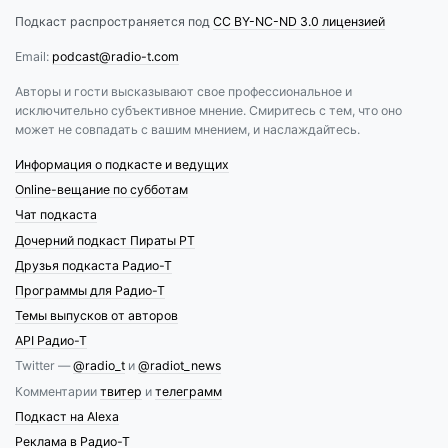
Подкаст распространяется под
CC BY-NC-ND 3.0 лицензией
Email:
podcast@radio-t.com
Авторы и гости высказывают свое профессиональное и
исключительно субъективное мнение. Смиритесь с тем, что оно
может не совпадать с вашим мнением, и наслаждайтесь.
Информация о подкасте и ведущих
Online-вещание по субботам
Чат подкаста
Дочерний подкаст Пираты РТ
Друзья подкаста Радио-Т
Программы для Радио-Т
Темы выпусков от авторов
API Радио-Т
Twitter —
@radio_t
и
@radiot_news
Комментарии
твитер
и
телеграмм
Подкаст на Alexa
Реклама в Радио-Т