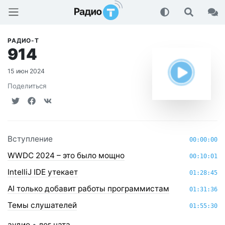
Радио-Т Подкаст
РАДИО-Т
914
15 июн 2024
Поделиться
Вступление
00:00:00
WWDC 2024 – это было мощно
00:10:01
IntelliJ IDE утекает
01:28:45
AI только добавит работы программистам
01:31:36
Темы слушателей
01:55:30
аудио
•
лог чата