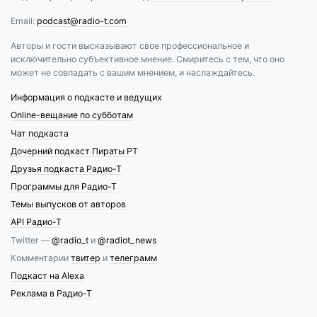
Email:
podcast@radio-t.com
Авторы и гости высказывают свое профессиональное и
исключительно субъективное мнение. Смиритесь с тем, что оно
может не совпадать с вашим мнением, и наслаждайтесь.
Информация о подкасте и ведущих
Online-вещание по субботам
Чат подкаста
Дочерний подкаст Пираты РТ
Друзья подкаста Радио-Т
Программы для Радио-Т
Темы выпусков от авторов
API Радио-Т
Twitter —
@radio_t
и
@radiot_news
Комментарии
твитер
и
телеграмм
Подкаст на Alexa
Реклама в Радио-Т