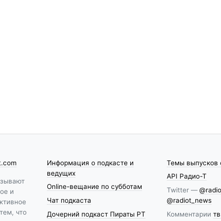
t.com
Информация о подкасте и
Темы выпусков 
ведущих
API Радио-Т
азывают
Online-вещание по субботам
Twitter —
@radio
ое и
Чат подкаста
@radiot_news
ктивное
тем, что
Дочерний подкаст Пираты РТ
Комментарии
тв