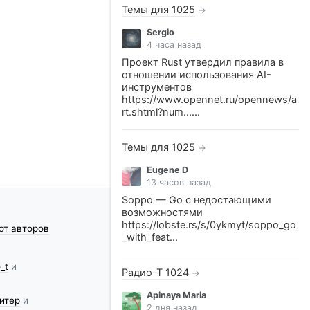
Темы для 1025
→
Sergio
4 часа назад
Проект Rust утвердил правила в
отношении использования AI-
инструментов
https://www.opennet.ru/opennews/a
rt.shtml?num......
Темы для 1025
→
Eugene D
13 часов назад
Soppo — Go с недостающими
возможностями
https://lobste.rs/s/0ykmyt/soppo_go
от авторов
_with_feat...
_t
и
Радио-Т 1024
→
Apinaya Maria
итер
и
2 дня назад