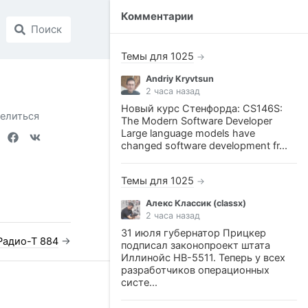
Комментарии
Поиск
Темы для 1025
→
Andriy Kryvtsun
2 часа назад
Новый курс Стенфорда: CS146S:
елиться
The Modern Software Developer
Large language models have
changed software development fr...
Темы для 1025
→
Алекс Классик (classx)
2 часа назад
31 июля губернатор Прицкер
Радио-Т 884
→
подписал законопроект штата
Иллинойс HB-5511. Теперь у всех
разработчиков операционных
систе...