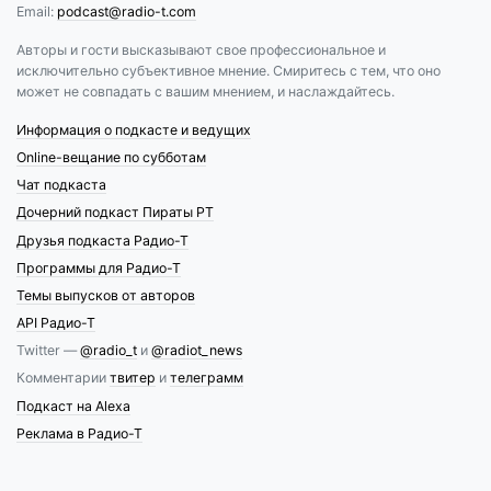
Email:
podcast@radio-t.com
Авторы и гости высказывают свое профессиональное и
исключительно субъективное мнение. Смиритесь с тем, что оно
может не совпадать с вашим мнением, и наслаждайтесь.
Информация о подкасте и ведущих
Online-вещание по субботам
Чат подкаста
Дочерний подкаст Пираты РТ
Друзья подкаста Радио-Т
Программы для Радио-Т
Темы выпусков от авторов
API Радио-Т
Twitter —
@radio_t
и
@radiot_news
Комментарии
твитер
и
телеграмм
Подкаст на Alexa
Реклама в Радио-Т