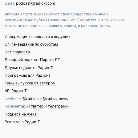
Email:
podcast@radio-t.com
Авторы и гости высказывают свое профессиональное и
исключительно субъективное мнение. Смиритесь с тем, что оно
может не совпадать с вашим мнением, и наслаждайтесь.
Информация о подкасте и ведущих
Online-вещание по субботам
Чат подкаста
Дочерний подкаст Пираты РТ
Друзья подкаста Радио-Т
Программы для Радио-Т
Темы выпусков от авторов
API Радио-Т
Twitter —
@radio_t
и
@radiot_news
Комментарии
твитер
и
телеграмм
Подкаст на Alexa
Реклама в Радио-Т