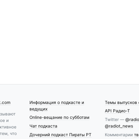
t.com
Информация о подкасте и
Темы выпусков 
ведущих
API Радио-Т
азывают
Online-вещание по субботам
Twitter —
@radio
ое и
Чат подкаста
@radiot_news
ктивное
тем, что
Дочерний подкаст Пираты РТ
Комментарии
тв