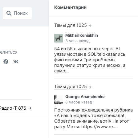
Комментарии
Поиск
Темы для 1025
→
Mikhail Koniakhin
3 часа назад
54 из 55 выявленных через AI
елиться
уязвимостей в SQLite оказались
фиктивными Три проблемы
получили статус критических, а
само...
Темы для 1025
→
George Ananchenko
8 часов назад
Радио-Т 876
→
Постоянная еженедельная рубрика
«А наша модель тоже сбежала!
Обратите внимание, вот!» На этот
раз у Меты: https://www.re...