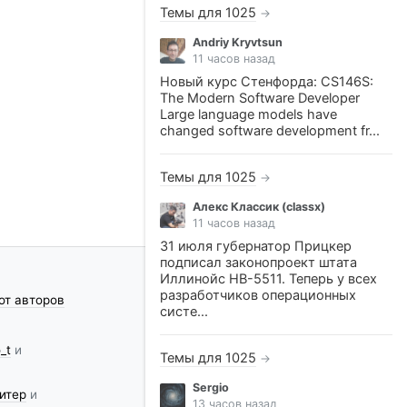
Темы для 1025
→
Andriy Kryvtsun
11 часов назад
Новый курс Стенфорда: CS146S:
The Modern Software Developer
Large language models have
changed software development fr...
Темы для 1025
→
Алекс Классик (classx)
11 часов назад
31 июля губернатор Прицкер
подписал законопроект штата
Иллинойс HB-5511. Теперь у всех
разработчиков операционных
от авторов
систе...
_t
и
Темы для 1025
→
Sergio
итер
и
13 часов назад