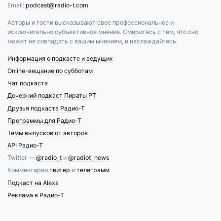
Email:
podcast@radio-t.com
Авторы и гости высказывают свое профессиональное и
исключительно субъективное мнение. Смиритесь с тем, что оно
может не совпадать с вашим мнением, и наслаждайтесь.
Информация о подкасте и ведущих
Online-вещание по субботам
Чат подкаста
Дочерний подкаст Пираты РТ
Друзья подкаста Радио-Т
Программы для Радио-Т
Темы выпусков от авторов
API Радио-Т
Twitter —
@radio_t
и
@radiot_news
Комментарии
твитер
и
телеграмм
Подкаст на Alexa
Реклама в Радио-Т