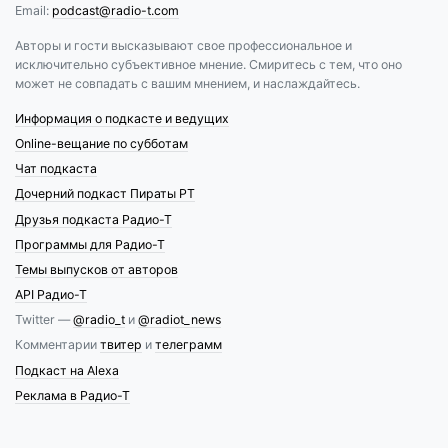
Email:
podcast@radio-t.com
Авторы и гости высказывают свое профессиональное и
исключительно субъективное мнение. Смиритесь с тем, что оно
может не совпадать с вашим мнением, и наслаждайтесь.
Информация о подкасте и ведущих
Online-вещание по субботам
Чат подкаста
Дочерний подкаст Пираты РТ
Друзья подкаста Радио-Т
Программы для Радио-Т
Темы выпусков от авторов
API Радио-Т
Twitter —
@radio_t
и
@radiot_news
Комментарии
твитер
и
телеграмм
Подкаст на Alexa
Реклама в Радио-Т