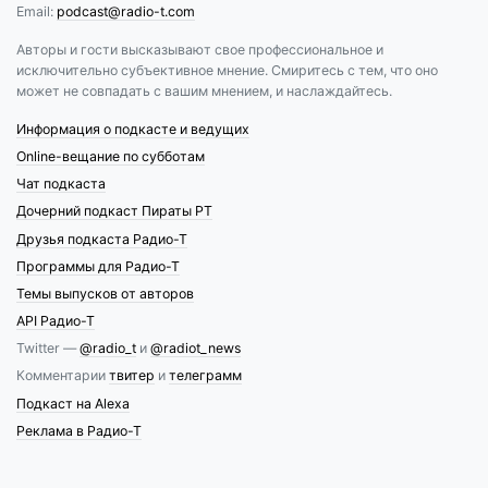
Email:
podcast@radio-t.com
Авторы и гости высказывают свое профессиональное и
исключительно субъективное мнение. Смиритесь с тем, что оно
может не совпадать с вашим мнением, и наслаждайтесь.
Информация о подкасте и ведущих
Online-вещание по субботам
Чат подкаста
Дочерний подкаст Пираты РТ
Друзья подкаста Радио-Т
Программы для Радио-Т
Темы выпусков от авторов
API Радио-Т
Twitter —
@radio_t
и
@radiot_news
Комментарии
твитер
и
телеграмм
Подкаст на Alexa
Реклама в Радио-Т