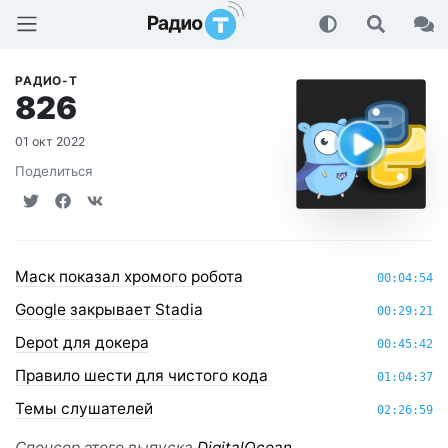
Радио-Т Подкаст
РАДИО-Т
826
01 окт 2022
Поделиться
Маск показал хромого робота
00:04:54
Google закрывает Stadia
00:29:21
Depot для докера
00:45:42
Правило шести для чистого кода
01:04:37
Темы слушателей
02:26:59
Спонсор этого выпуска
DigitalOcean