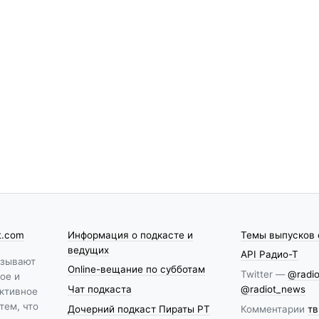
t.com
Информация о подкасте и
Темы выпусков 
ведущих
API Радио-Т
азывают
Online-вещание по субботам
Twitter —
@radio
ое и
Чат подкаста
@radiot_news
ктивное
тем, что
Дочерний подкаст Пираты РТ
Комментарии
тв