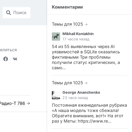
Комментарии
Поиск
Темы для 1025
→
Mikhail Koniakhin
17 часов назад
54 из 55 выявленных через AI
елиться
уязвимостей в SQLite оказались
фиктивными Три проблемы
получили статус критических, а
само...
Темы для 1025
→
George Ananchenko
23 часа назад
Радио-Т 786
→
Постоянная еженедельная рубрика
«А наша модель тоже сбежала!
Обратите внимание, вот!» На этот
раз у Меты: https://www.re...