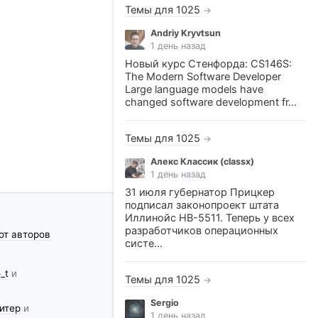
Темы для 1025
→
Andriy Kryvtsun
1 день назад
Новый курс Стенфорда: CS146S:
The Modern Software Developer
Large language models have
changed software development fr...
Темы для 1025
→
Алекс Классик (classx)
1 день назад
31 июля губернатор Прицкер
подписал законопроект штата
Иллинойс HB-5511. Теперь у всех
разработчиков операционных
от авторов
систе...
_t
и
Темы для 1025
→
Sergio
итер
и
1 день назад