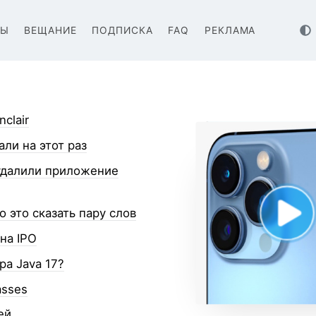
ВЫ
ВЕЩАНИЕ
ПОДПИСКА
FAQ
РЕКЛАМА
nclair
али на этот раз
 удалили приложение
 это сказать пару слов
на IPO
ра Java 17?
asses
ей