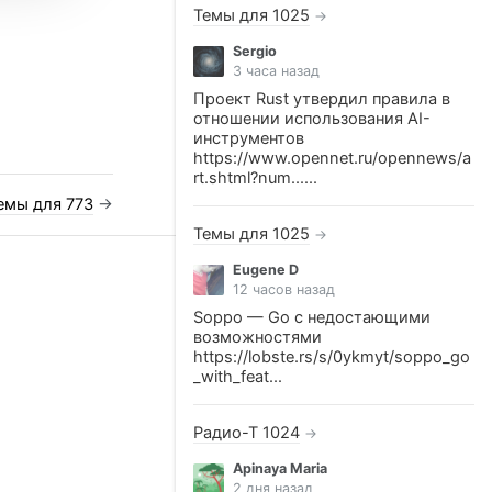
Темы для 1025
→
Sergio
3 часа назад
Проект Rust утвердил правила в
отношении использования AI-
инструментов
https://www.opennet.ru/opennews/a
rt.shtml?num......
емы для 773
→
Темы для 1025
→
Eugene D
12 часов назад
Soppo — Go с недостающими
возможностями
https://lobste.rs/s/0ykmyt/soppo_go
_with_feat...
Радио-Т 1024
→
Apinaya Maria
2 дня назад