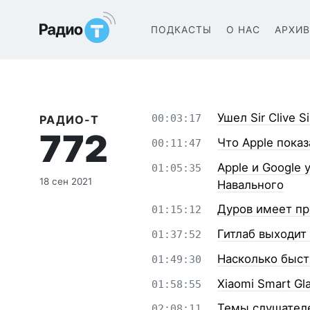
Радио-Т Подкаст
ПОДКАСТЫ
О НАС
АРХИ
Ушел Sir Clive Si
00:03:17
РАДИО-Т
772
Что Apple показ
00:11:47
Apple и Google
01:05:35
18 сен 2021
Навального
Дуров имеет про
01:15:12
Гитлаб выходит 
01:37:52
Насколько быст
01:49:30
Xiaomi Smart Gl
01:58:55
Темы слушател
02:08:11