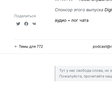
Спонсор этого выпуска
Dig
Поделиться
аудио
•
лог чата
←
Темы для 772
podcast@r
Тут у нас свобода слова, но
Пожалуйста, прочитайте на