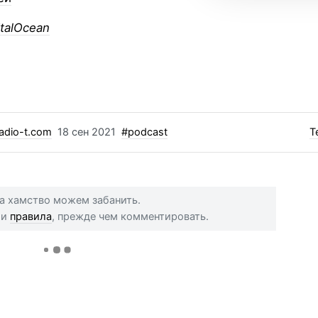
italOcean
adio-t.com
18 сен 2021
#podcast
Т
 за хамство можем забанить.
ши
правила
, прежде чем комментировать.