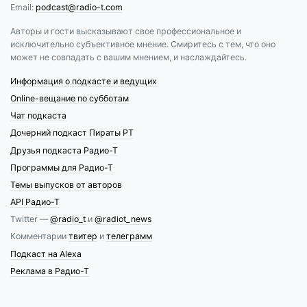
Email:
podcast@radio-t.com
Авторы и гости высказывают свое профессиональное и
исключительно субъективное мнение. Смиритесь с тем, что оно
может не совпадать с вашим мнением, и наслаждайтесь.
Информация о подкасте и ведущих
Online-вещание по субботам
Чат подкаста
Дочерний подкаст Пираты РТ
Друзья подкаста Радио-Т
Программы для Радио-Т
Темы выпусков от авторов
API Радио-Т
Twitter —
@radio_t
и
@radiot_news
Комментарии
твитер
и
телеграмм
Подкаст на Alexa
Реклама в Радио-Т