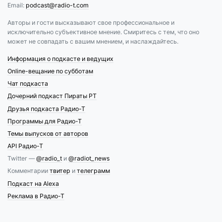
Email:
podcast@radio-t.com
Авторы и гости высказывают свое профессиональное и
исключительно субъективное мнение. Смиритесь с тем, что оно
может не совпадать с вашим мнением, и наслаждайтесь.
Информация о подкасте и ведущих
Online-вещание по субботам
Чат подкаста
Дочерний подкаст Пираты РТ
Друзья подкаста Радио-Т
Программы для Радио-Т
Темы выпусков от авторов
API Радио-Т
Twitter —
@radio_t
и
@radiot_news
Комментарии
твитер
и
телеграмм
Подкаст на Alexa
Реклама в Радио-Т