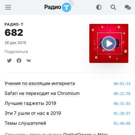
Радио-Т Подкаст
РАДИО-Т
682
28 дек 2019
Поделиться
Учения по изоляции интернета
00:01:54
Safari не переходит на Chromium
00:22:58
Лучшие гаджеты 2019
00:31:03
Эти 7 ушли от нас в 2019
01:20:57
Темы слушателей
01:49:00
Спонсоры этого выпуска
DigitalOcean
и
Atlas