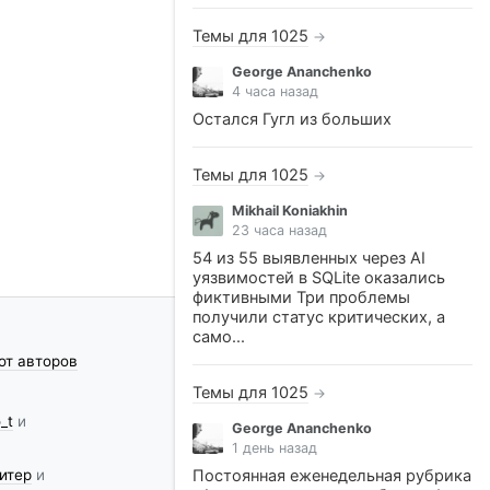
Темы для 1025
→
George Ananchenko
4 часа назад
Остался Гугл из больших
Темы для 1025
→
Mikhail Koniakhin
23 часа назад
54 из 55 выявленных через AI
уязвимостей в SQLite оказались
фиктивными Три проблемы
получили статус критических, а
само...
от авторов
Темы для 1025
→
_t
и
George Ananchenko
1 день назад
итер
и
Постоянная еженедельная рубрика