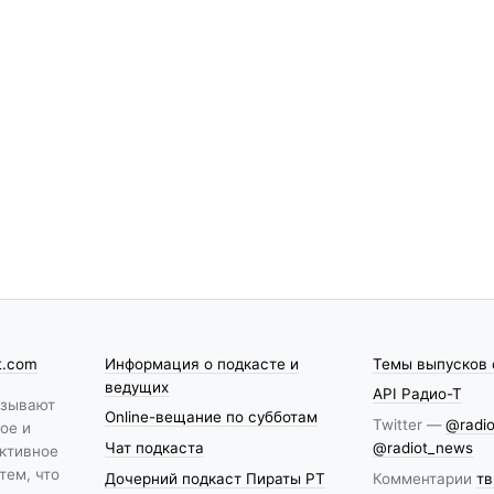
t.com
Информация о подкасте и
Темы выпусков 
ведущих
API Радио-Т
азывают
Online-вещание по субботам
Twitter —
@radio
ое и
Чат подкаста
@radiot_news
ктивное
тем, что
Дочерний подкаст Пираты РТ
Комментарии
тв