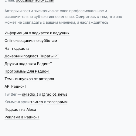
Email:
podcast@radio-t.com
Авторы и гости высказывают свое профессиональное и
исключительно субъективное мнение. Смиритесь с тем, что оно
может не совпадать с вашим мнением, и наслаждайтесь.
Информация о подкасте и ведущих
Online-вещание по субботам
Чат подкаста
Дочерний подкаст Пираты РТ
Друзья подкаста Радио-Т
Программы для Радио-Т
Темы выпусков от авторов
API Радио-Т
Twitter —
@radio_t
и
@radiot_news
Комментарии
твитер
и
телеграмм
Подкаст на Alexa
Реклама в Радио-Т