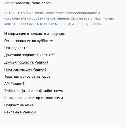
Email:
podcast@radio-t.com
Авторы и гости высказывают свое профессиональное и
исключительно субъективное мнение. Смиритесь с тем, что оно
может не совпадать с вашим мнением, и наслаждайтесь.
Информация о подкасте и ведущих
Online-вещание по субботам
Чат подкаста
Дочерний подкаст Пираты РТ
Друзья подкаста Радио-Т
Программы для Радио-Т
Темы выпусков от авторов
API Радио-Т
Twitter —
@radio_t
и
@radiot_news
Комментарии
твитер
и
телеграмм
Подкаст на Alexa
Реклама в Радио-Т