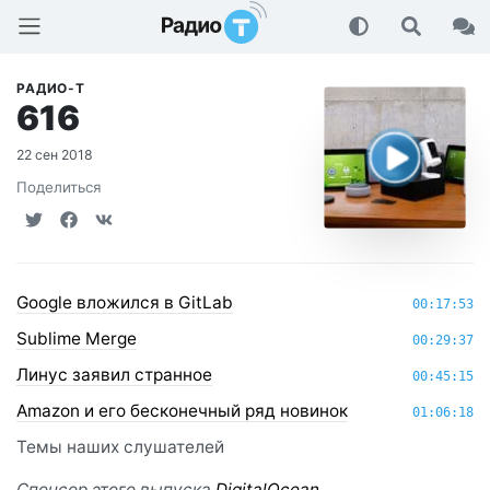
Радио-Т Подкаст
РАДИО-Т
616
22 сен 2018
Поделиться
Google вложился в GitLab
00:17:53
Sublime Merge
00:29:37
Линус заявил странное
00:45:15
Amazon и его бесконечный ряд новинок
01:06:18
Темы наших слушателей
Спонсор этого выпуска
DigitalOcean