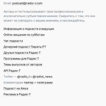
Email:
podcast@radio-t.com
Авторы и гости высказывают свое профессиональное и
исключительно субъективное мнение. Смиритесь с тем, что оно
может не совпадать с вашим мнением, и наслаждайтесь.
Информация о подкасте и ведущих
Online-вещание по субботам
Чат подкаста
Дочерний подкаст Пираты РТ
Друзья подкаста Радио-Т
Программы для Радио-Т
Темы выпусков от авторов
API Радио-Т
Twitter —
@radio_t
и
@radiot_news
Комментарии
твитер
и
телеграмм
Подкаст на Alexa
Реклама в Радио-Т