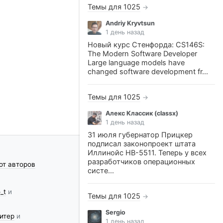
Темы для 1025
→
Andriy Kryvtsun
1 день назад
Новый курс Стенфорда: CS146S:
The Modern Software Developer
Large language models have
changed software development fr...
Темы для 1025
→
Алекс Классик (classx)
1 день назад
31 июля губернатор Прицкер
подписал законопроект штата
Иллинойс HB-5511. Теперь у всех
разработчиков операционных
от авторов
систе...
_t
и
Темы для 1025
→
Sergio
итер
и
1 день назад