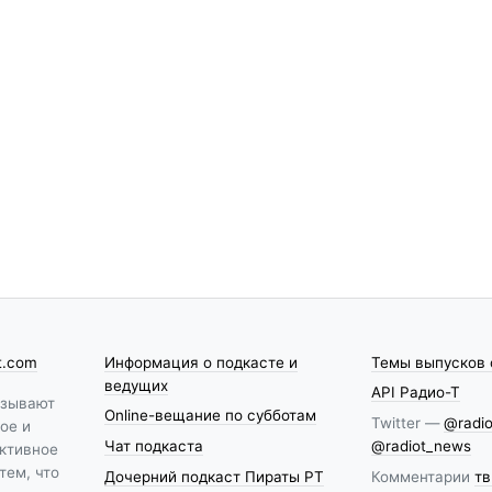
t.com
Информация о подкасте и
Темы выпусков 
ведущих
API Радио-Т
азывают
Online-вещание по субботам
Twitter —
@radio
ое и
Чат подкаста
@radiot_news
ктивное
тем, что
Дочерний подкаст Пираты РТ
Комментарии
тв