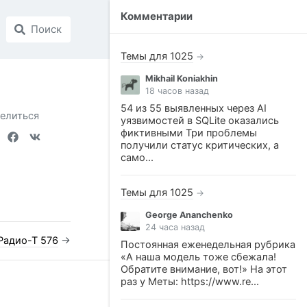
Комментарии
Поиск
Темы для 1025
→
Mikhail Koniakhin
18 часов назад
54 из 55 выявленных через AI
елиться
уязвимостей в SQLite оказались
фиктивными Три проблемы
получили статус критических, а
само...
Темы для 1025
→
George Ananchenko
24 часа назад
Радио-Т 576
→
Постоянная еженедельная рубрика
«А наша модель тоже сбежала!
Обратите внимание, вот!» На этот
раз у Меты: https://www.re...