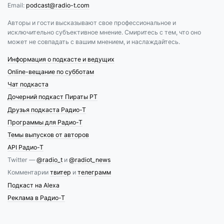
Email:
podcast@radio-t.com
Авторы и гости высказывают свое профессиональное и
исключительно субъективное мнение. Смиритесь с тем, что оно
может не совпадать с вашим мнением, и наслаждайтесь.
Информация о подкасте и ведущих
Online-вещание по субботам
Чат подкаста
Дочерний подкаст Пираты РТ
Друзья подкаста Радио-Т
Программы для Радио-Т
Темы выпусков от авторов
API Радио-Т
Twitter —
@radio_t
и
@radiot_news
Комментарии
твитер
и
телеграмм
Подкаст на Alexa
Реклама в Радио-Т