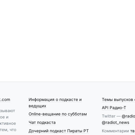
t.com
Информация о подкасте и
Темы выпусков 
ведущих
API Радио-Т
азывают
Online-вещание по субботам
Twitter —
@radio
ое и
Чат подкаста
@radiot_news
ктивное
тем, что
Дочерний подкаст Пираты РТ
Комментарии
тв