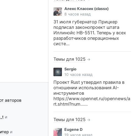
Алекс Классик (classx)
8 часов назад
31 июля губернатор Прицкер
подписал законопроект штата
Иллинойс HB-5511. Теперь у всех
разработчиков операционных
систе...
Темы для 1025
→
Sergio
10 часов назад
Проект Rust утвердил правила в
отношении использования AI-
инструментов
https://www.opennet.ru/opennews/a
от авторов
rt.shtml?num......
_t
и
Темы для 1025
→
Eugene D
итер
и
19 часов назад