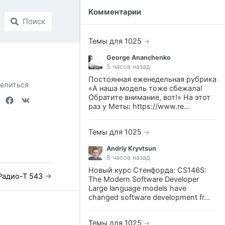
Комментарии
Поиск
Темы для 1025
→
George Ananchenko
5 часов назад
Постоянная еженедельная рубрика
елиться
«А наша модель тоже сбежала!
Обратите внимание, вот!» На этот
раз у Меты: https://www.re...
Темы для 1025
→
Andriy Kryvtsun
8 часов назад
Новый курс Стенфорда: CS146S:
Радио-Т 543
→
The Modern Software Developer
Large language models have
changed software development fr...
Темы для 1025
→