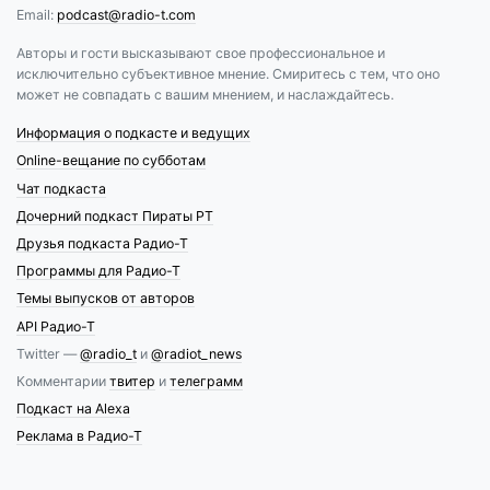
Email:
podcast@radio-t.com
Авторы и гости высказывают свое профессиональное и
исключительно субъективное мнение. Смиритесь с тем, что оно
может не совпадать с вашим мнением, и наслаждайтесь.
Информация о подкасте и ведущих
Online-вещание по субботам
Чат подкаста
Дочерний подкаст Пираты РТ
Друзья подкаста Радио-Т
Программы для Радио-Т
Темы выпусков от авторов
API Радио-Т
Twitter —
@radio_t
и
@radiot_news
Комментарии
твитер
и
телеграмм
Подкаст на Alexa
Реклама в Радио-Т