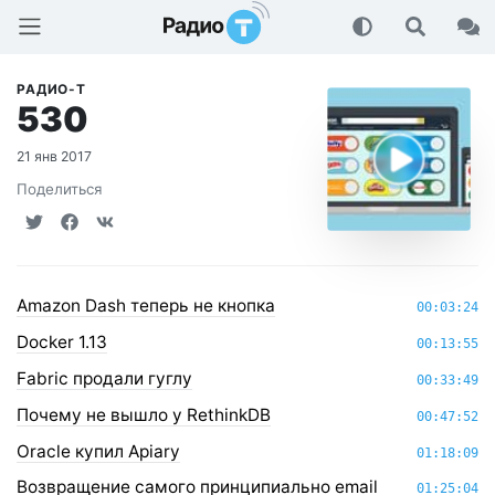
Радио-Т Подкаст
РАДИО-Т
530
21 янв 2017
Поделиться
Amazon Dash теперь не кнопка
00:03:24
Docker 1.13
00:13:55
Fabric продали гуглу
00:33:49
Почему не вышло у RethinkDB
00:47:52
Oracle купил Apiary
01:18:09
Возвращение самого принципиально email
01:25:04