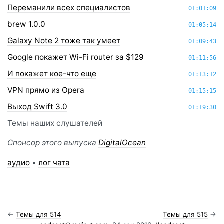
Переманили всех специалистов
01:01:09
brew 1.0.0
01:05:14
Galaxy Note 2 тоже так умеет
01:09:43
Google покажет Wi-Fi router за $129
01:11:56
И покажет кое-что еще
01:13:12
VPN прямо из Opera
01:15:15
Выход Swift 3.0
01:19:30
Темы наших слушателей
Спонсор этого выпуска
DigitalOcean
аудио
•
лог чата
←
Темы для 514
Темы для 515
→