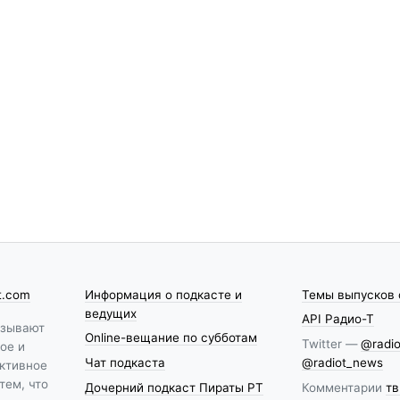
t.com
Информация о подкасте и
Темы выпусков 
ведущих
API Радио-Т
азывают
Online-вещание по субботам
Twitter —
@radio
ое и
Чат подкаста
@radiot_news
ктивное
тем, что
Дочерний подкаст Пираты РТ
Комментарии
тв