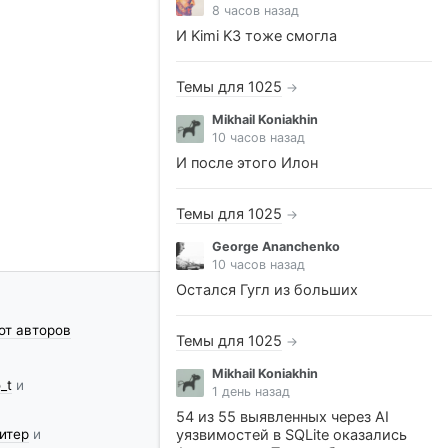
8 часов назад
И Kimi K3 тоже смогла
Темы для 1025
→
Mikhail Koniakhin
10 часов назад
И после этого Илон
Темы для 1025
→
George Ananchenko
10 часов назад
Остался Гугл из больших
от авторов
Темы для 1025
→
Mikhail Koniakhin
_t
и
1 день назад
54 из 55 выявленных через AI
итер
и
уязвимостей в SQLite оказались