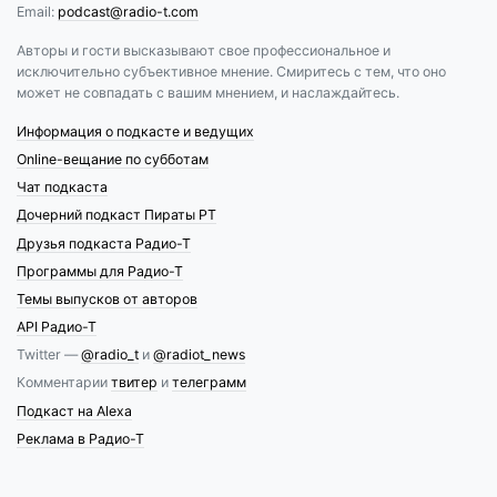
Email:
podcast@radio-t.com
Авторы и гости высказывают свое профессиональное и
исключительно субъективное мнение. Смиритесь с тем, что оно
может не совпадать с вашим мнением, и наслаждайтесь.
Информация о подкасте и ведущих
Online-вещание по субботам
Чат подкаста
Дочерний подкаст Пираты РТ
Друзья подкаста Радио-Т
Программы для Радио-Т
Темы выпусков от авторов
API Радио-Т
Twitter —
@radio_t
и
@radiot_news
Комментарии
твитер
и
телеграмм
Подкаст на Alexa
Реклама в Радио-Т