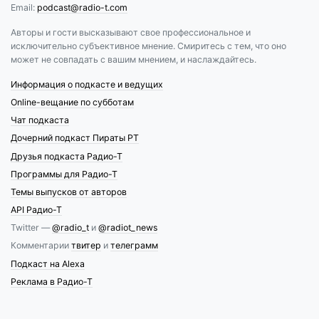
Email:
podcast@radio-t.com
Авторы и гости высказывают свое профессиональное и
исключительно субъективное мнение. Смиритесь с тем, что оно
может не совпадать с вашим мнением, и наслаждайтесь.
Информация о подкасте и ведущих
Online-вещание по субботам
Чат подкаста
Дочерний подкаст Пираты РТ
Друзья подкаста Радио-Т
Программы для Радио-Т
Темы выпусков от авторов
API Радио-Т
Twitter —
@radio_t
и
@radiot_news
Комментарии
твитер
и
телеграмм
Подкаст на Alexa
Реклама в Радио-Т