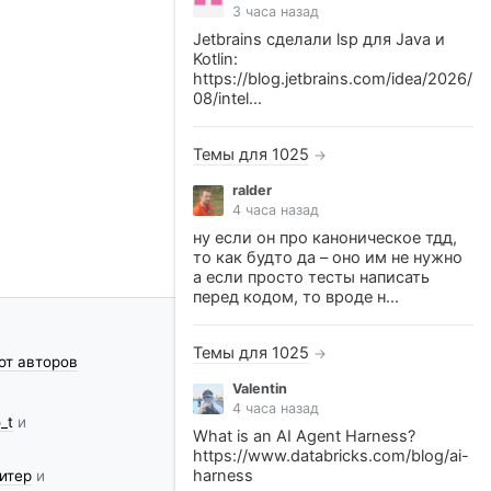
3 часа назад
Jetbrains сделали lsp для Java и
Kotlin:
https://blog.jetbrains.com/idea/2026/
08/intel...
Темы для 1025
→
ralder
4 часа назад
ну если он про каноническое тдд,
то как будто да – оно им не нужно
а если просто тесты написать
перед кодом, то вроде н...
Темы для 1025
→
от авторов
Valentin
4 часа назад
_t
и
What is an AI Agent Harness?
https://www.databricks.com/blog/ai-
harness
итер
и