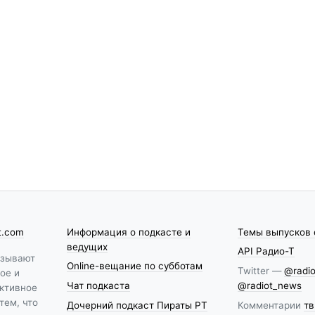
t.com
Информация о подкасте и
Темы выпусков 
ведущих
API Радио-Т
азывают
Online-вещание по субботам
Twitter —
@radio
ое и
Чат подкаста
@radiot_news
ктивное
тем, что
Дочерний подкаст Пираты РТ
Комментарии
тв