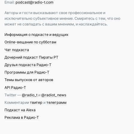
Email:
podcast@radio-t.com
Авторы и гости высказывают свое профессиональное и
исключительно субъективное мнение. Смиритесь с тем, что оно
может не совпадать с вашим мнением, и наслаждайтесь.
Информация о подкасте и ведущих
Online-вещание по субботам
Чат подкаста
Дочерний подкаст Пираты РТ
Друзья подкаста Радио-Т
Программы для Радио-Т
Темы выпусков от авторов
API Радио-Т
Twitter —
@radio_t
и
@radiot_news
Комментарии
твитер
и
телеграмм
Подкаст на Alexa
Реклама в Радио-Т