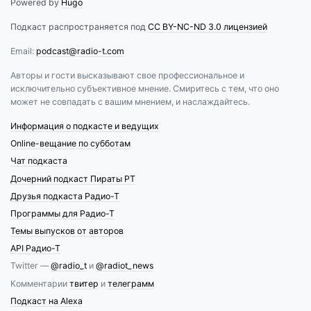
Powered by
Hugo
Подкаст распространяется под
CC BY-NC-ND 3.0 лицензией
Email:
podcast@radio-t.com
Авторы и гости высказывают свое профессиональное и
исключительно субъективное мнение. Смиритесь с тем, что оно
может не совпадать с вашим мнением, и наслаждайтесь.
Информация о подкасте и ведущих
Online-вещание по субботам
Чат подкаста
Дочерний подкаст Пираты РТ
Друзья подкаста Радио-Т
Программы для Радио-Т
Темы выпусков от авторов
API Радио-Т
Twitter —
@radio_t
и
@radiot_news
Комментарии
твитер
и
телеграмм
Подкаст на Alexa