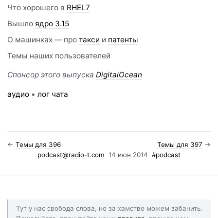
Что хорошего в
RHEL7
Вышло
ядро 3.15
О машинках — про
такси
и
патенты
Темы наших пользователей
Спонсор этого выпуска
DigitalOcean
аудио
•
лог чата
←
Темы для 396
Темы для 397
→
podcast@radio-t.com
14 июн 2014
#podcast
Тут у нас свобода слова, но за хамство можем забанить.