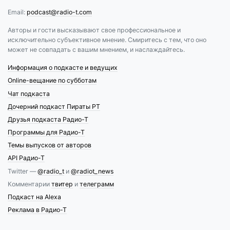
Email:
podcast@radio-t.com
Авторы и гости высказывают свое профессиональное и
исключительно субъективное мнение. Смиритесь с тем, что оно
может не совпадать с вашим мнением, и наслаждайтесь.
Информация о подкасте и ведущих
Online-вещание по субботам
Чат подкаста
Дочерний подкаст Пираты РТ
Друзья подкаста Радио-Т
Программы для Радио-Т
Темы выпусков от авторов
API Радио-Т
Twitter —
@radio_t
и
@radiot_news
Комментарии
твитер
и
телеграмм
Подкаст на Alexa
Реклама в Радио-Т