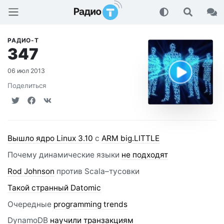
Радио-Т Подкаст
РАДИО-Т
347
06 июл 2013
Поделиться
Вышло ядро Linux 3.10
с
ARM big.LITTLE
Почему динамические языки
не подходят
Rod Johnson
против Scala–тусовки
Такой странный Datomic
Очередные
programming trends
DynamoDB
научили транзакциям