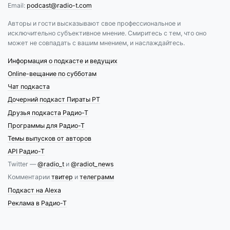
Email:
podcast@radio-t.com
Авторы и гости высказывают свое профессиональное и
исключительно субъективное мнение. Смиритесь с тем, что оно
может не совпадать с вашим мнением, и наслаждайтесь.
Информация о подкасте и ведущих
Online-вещание по субботам
Чат подкаста
Дочерний подкаст Пираты РТ
Друзья подкаста Радио-Т
Программы для Радио-Т
Темы выпусков от авторов
API Радио-Т
Twitter —
@radio_t
и
@radiot_news
Комментарии
твитер
и
телеграмм
Подкаст на Alexa
Реклама в Радио-Т