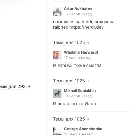
Artur Aukhatov
16 часов назад
наткнулся на herdr, похож на
ralphex https://herdr.dev
Темы для 1025
→
Wladimir Harwardt
17 часов назад
И Kimi K3 тоже смогла
Темы для 1025
→
емы для 293
→
Mikhail Koniakhin
19 часов назад
И после этого Илон
Темы для 1025
→
George Ananchenko
20 часов назад