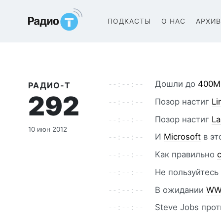
Радио-Т Подкаст
ПОДКАСТЫ
О НАС
АРХИ
Дошли до
400М
РАДИО-Т
292
Позор настиг
Li
Позор настиг
La
10 июн 2012
И
Microsoft
в эт
Как правильно
Не пользуйтес
В ожидании
WW
Steve Jobs про