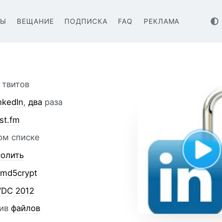
ВЫ
ВЕЩАНИЕ
ПОДПИСКА
FAQ
РЕКЛАМА
твитов
nkedIn
,
два
раза
st.fm
ом списке
солить
ь
md5crypt
DC 2012
тив
файлов