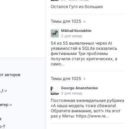
Остался Гугл из больших
Темы для 1025
→
Mikhail Koniakhin
2 дня назад
54 из 55 выявленных через AI
уязвимостей в SQLite оказались
фиктивными Три проблемы
получили статус критических, а
само...
от авторов
Темы для 1025
→
George Ananchenko
_t
и
2 дня назад
Постоянная еженедельная рубрика
итер
и
«А наша модель тоже сбежала!
Обратите внимание, вот!» На этот
раз у Меты: https://www.re...
a
о-Т