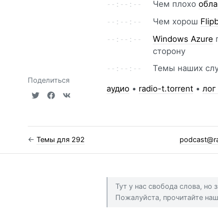
Чем плохо
обла
Чем хорош
Flip
Windows Azure
сторону
Темы наших сл
Поделиться
аудио
•
radio-t.torrent
•
лог
←
Темы для 292
podcast@ra
Тут у нас свобода слова, но
Пожалуйста, прочитайте на