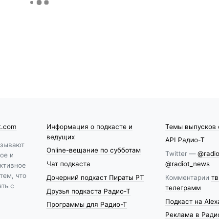
t.com
Информация о подкасте и
Темы выпусков 
ведущих
API Радио-Т
азывают
Online-вещание по субботам
Twitter —
@radio
ое и
Чат подкаста
@radiot_news
ктивное
тем, что
Дочерний подкаст Пираты РТ
Комментарии
тв
ть с
телеграмм
Друзья подкаста Радио-Т
Подкаст на Alex
Программы для Радио-Т
Реклама в Ради