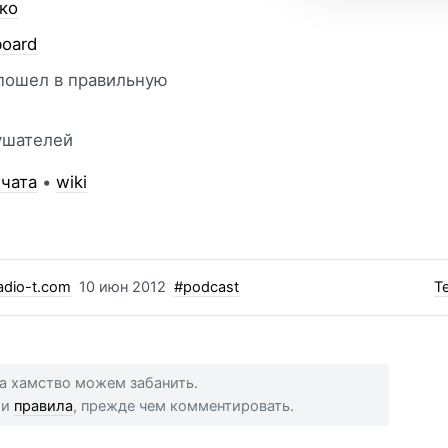
ко
board
пошел в правильную
ушателей
 чата
•
wiki
dio-t.com
10 июн 2012
#podcast
Т
 за хамство можем забанить.
ши
правила
, прежде чем комментировать.