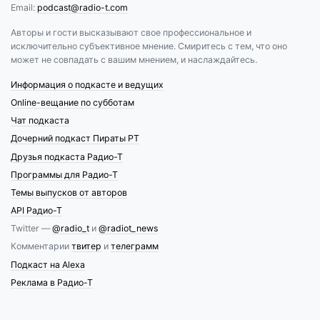
Email:
podcast@radio-t.com
Авторы и гости высказывают свое профессиональное и
исключительно субъективное мнение. Смиритесь с тем, что оно
может не совпадать с вашим мнением, и наслаждайтесь.
Информация о подкасте и ведущих
Online-вещание по субботам
Чат подкаста
Дочерний подкаст Пираты РТ
Друзья подкаста Радио-Т
Программы для Радио-Т
Темы выпусков от авторов
API Радио-Т
Twitter —
@radio_t
и
@radiot_news
Комментарии
твитер
и
телеграмм
Подкаст на Alexa
Реклама в Радио-Т