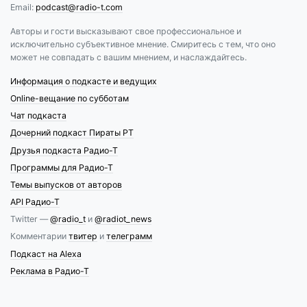
Email:
podcast@radio-t.com
Авторы и гости высказывают свое профессиональное и
исключительно субъективное мнение. Смиритесь с тем, что оно
может не совпадать с вашим мнением, и наслаждайтесь.
Информация о подкасте и ведущих
Online-вещание по субботам
Чат подкаста
Дочерний подкаст Пираты РТ
Друзья подкаста Радио-Т
Программы для Радио-Т
Темы выпусков от авторов
API Радио-Т
Twitter —
@radio_t
и
@radiot_news
Комментарии
твитер
и
телеграмм
Подкаст на Alexa
Реклама в Радио-Т