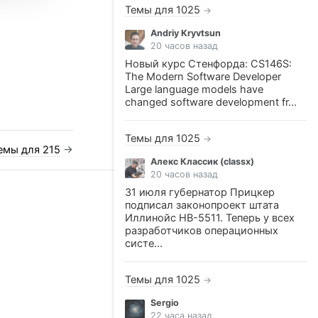
Темы для 1025
→
Andriy Kryvtsun
20 часов назад
Новый курс Стенфорда: CS146S:
The Modern Software Developer
Large language models have
changed software development fr...
Темы для 1025
→
емы для 215
→
Алекс Классик (classx)
20 часов назад
31 июля губернатор Прицкер
подписал законопроект штата
Иллинойс HB-5511. Теперь у всех
разработчиков операционных
систе...
Темы для 1025
→
Sergio
22 часа назад