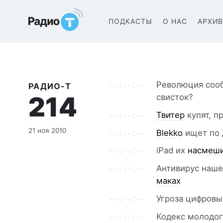
Радио-Т Подкаст
ПОДКАСТЫ
О НАС
АРХИ
Революция со
РАДИО-Т
214
свисток?
Твитер
купят, п
21 ноя 2010
Blekko
ищет по 
iPad их
насмеш
Антивирус наше
маках
Угроза цифров
Кодекс молодо