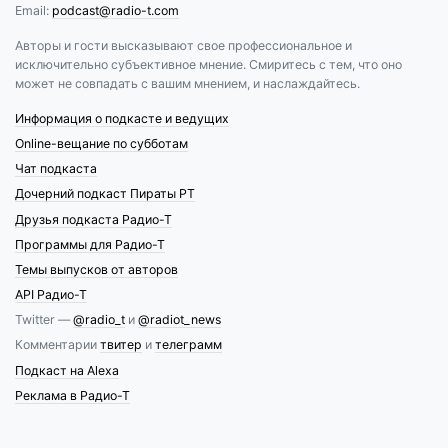
Email:
podcast@radio-t.com
Авторы и гости высказывают свое профессиональное и
исключительно субъективное мнение. Смиритесь с тем, что оно
может не совпадать с вашим мнением, и наслаждайтесь.
Информация о подкасте и ведущих
Online-вещание по субботам
Чат подкаста
Дочерний подкаст Пираты РТ
Друзья подкаста Радио-Т
Программы для Радио-Т
Темы выпусков от авторов
API Радио-Т
Twitter —
@radio_t
и
@radiot_news
Комментарии
твитер
и
телеграмм
Подкаст на Alexa
Реклама в Радио-Т