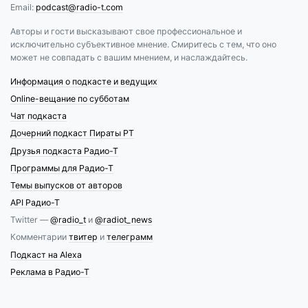
Email:
podcast@radio-t.com
Авторы и гости высказывают свое профессиональное и
исключительно субъективное мнение. Смиритесь с тем, что оно
может не совпадать с вашим мнением, и наслаждайтесь.
Информация о подкасте и ведущих
Online-вещание по субботам
Чат подкаста
Дочерний подкаст Пираты РТ
Друзья подкаста Радио-Т
Программы для Радио-Т
Темы выпусков от авторов
API Радио-Т
Twitter —
@radio_t
и
@radiot_news
Комментарии
твитер
и
телеграмм
Подкаст на Alexa
Реклама в Радио-Т