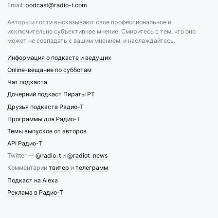
Email:
podcast@radio-t.com
Авторы и гости высказывают свое профессиональное и
исключительно субъективное мнение. Смиритесь с тем, что оно
может не совпадать с вашим мнением, и наслаждайтесь.
Информация о подкасте и ведущих
Online-вещание по субботам
Чат подкаста
Дочерний подкаст Пираты РТ
Друзья подкаста Радио-Т
Программы для Радио-Т
Темы выпусков от авторов
API Радио-Т
Twitter —
@radio_t
и
@radiot_news
Комментарии
твитер
и
телеграмм
Подкаст на Alexa
Реклама в Радио-Т