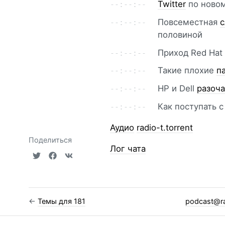
Twitter
по ново
Повсеместная
половиной
Приход Red Hat 
Такие плохие
п
HP и Dell
разоч
Как поступать 
Аудио
radio-t.torrent
Поделиться
Лог чата
←
Темы для 181
podcast@ra