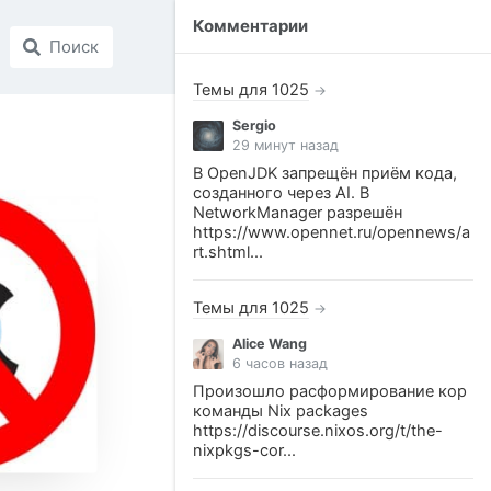
Комментарии
Поиск
Темы для 1025
→
Sergio
29 минут назад
В OpenJDK запрещён приём кода,
созданного через AI. В
NetworkManager разрешён
https://www.opennet.ru/opennews/a
rt.shtml...
Темы для 1025
→
Alice Wang
6 часов назад
Произошло расформирование кор
команды Nix packages
https://discourse.nixos.org/t/the-
nixpkgs-cor...