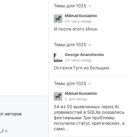
Темы для 1025
→
Mikhail Koniakhin
24 часа назад
И после этого Илон
Темы для 1025
→
George Ananchenko
24 часа назад
Остался Гугл из больших
Темы для 1025
→
Mikhail Koniakhin
2 дня назад
54 из 55 выявленных через AI
уязвимостей в SQLite оказались
от авторов
фиктивными Три проблемы
получили статус критических, а
само...
_t
и