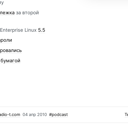
му
слежка
за второй
Enterprise Linux
5.5
ароли
аровались
с
бумагой
dio-t.com
04 апр 2010
#podcast
Т