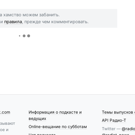
 за хамство можем забанить.
ши
правила
, прежде чем комментировать.
t.com
Информация о подкасте и
Темы выпусков 
ведущих
API Радио-Т
азывают
Online-вещание по субботам
Twitter —
@radio
ое и