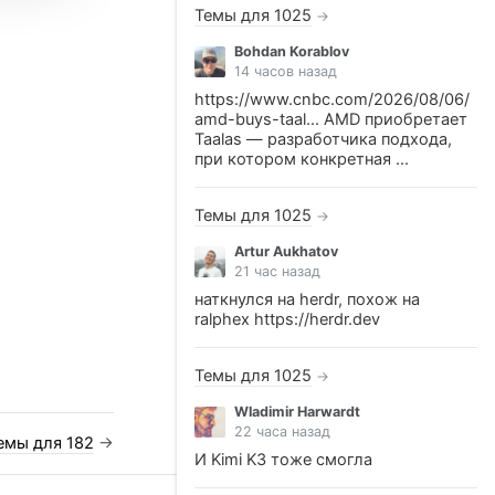
Темы для 1025
→
Bohdan Korablov
14 часов назад
https://www.cnbc.com/2026/08/06/
amd-buys-taal... AMD приобретает
Taalas — разработчика подхода,
при котором конкретная ...
Темы для 1025
→
Artur Aukhatov
21 час назад
наткнулся на herdr, похож на
ralphex https://herdr.dev
Темы для 1025
→
Wladimir Harwardt
22 часа назад
емы для 182
→
И Kimi K3 тоже смогла