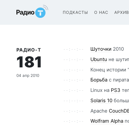
Радио-Т Подкаст
ПОДКАСТЫ
О НАС
АРХИ
Шуточки
2010
РАДИО-Т
181
Ubuntu
не шутит
Конец истории 
04 апр 2010
Борьба
с пирата
Linux на
PS3
теп
Solaris 10
больше
Apache
CouchD
Wolfram Alpha
п