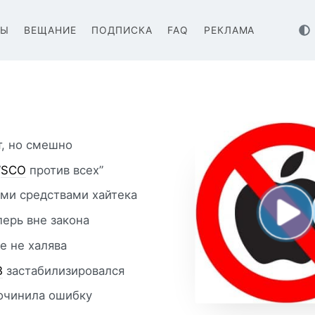
ВЫ
ВЕЩАНИЕ
ПОДПИСКА
FAQ
РЕКЛАМА
, но смешно
“
SCO
против всех”
ми средствами хайтека
ерь вне закона
 не халява
B
застабилизировался
очинила ошибку