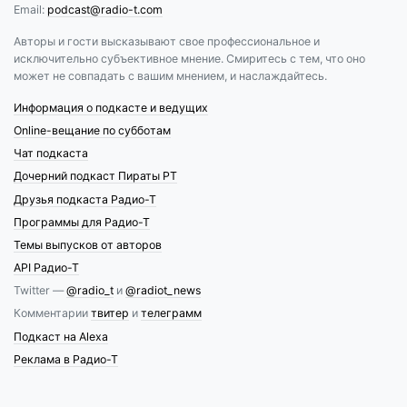
Email:
podcast@radio-t.com
Авторы и гости высказывают свое профессиональное и
исключительно субъективное мнение. Смиритесь с тем, что оно
может не совпадать с вашим мнением, и наслаждайтесь.
Информация о подкасте и ведущих
Online-вещание по субботам
Чат подкаста
Дочерний подкаст Пираты РТ
Друзья подкаста Радио-Т
Программы для Радио-Т
Темы выпусков от авторов
API Радио-Т
Twitter —
@radio_t
и
@radiot_news
Комментарии
твитер
и
телеграмм
Подкаст на Alexa
Реклама в Радио-Т