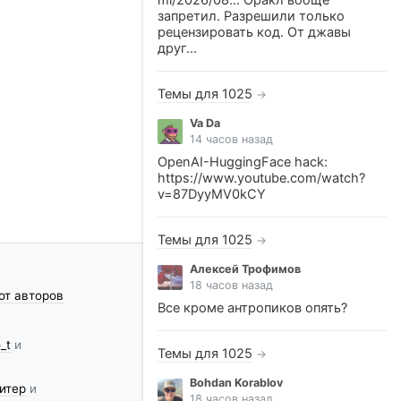
ml/2026/08... Оракл вобще
запретил. Разрешили только
рецензировать код. От джавы
друг...
Темы для 1025
→
Va Da
14 часов назад
OpenAI-HuggingFace hack:
https://www.youtube.com/watch?
v=87DyyMV0kCY
Темы для 1025
→
Алексей Трофимов
18 часов назад
от авторов
Все кроме антропиков опять?
_t
и
Темы для 1025
→
Bohdan Korablov
итер
и
18 часов назад