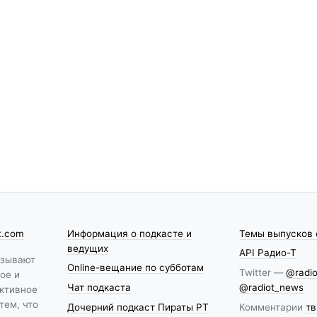
t.com
Информация о подкасте и
Темы выпусков 
ведущих
API Радио-Т
азывают
Online-вещание по субботам
Twitter —
@radio
ое и
Чат подкаста
@radiot_news
ктивное
тем, что
Дочерний подкаст Пираты РТ
Комментарии
тв