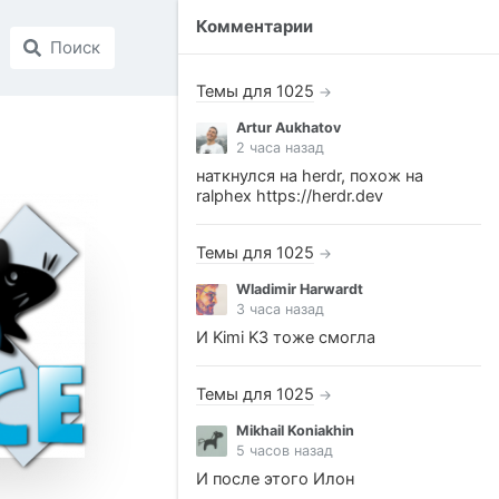
Комментарии
Поиск
Темы для 1025
→
Artur Aukhatov
2 часа назад
наткнулся на herdr, похож на
ralphex https://herdr.dev
Темы для 1025
→
Wladimir Harwardt
3 часа назад
И Kimi K3 тоже смогла
Темы для 1025
→
Mikhail Koniakhin
5 часов назад
И после этого Илон