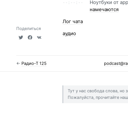
Ноутбуки от ap
намечаются
Лог чата
Поделиться
аудио
←
Радио-Т 125
podcast@ra
Тут у нас свобода слова, но
Пожалуйста, прочитайте на