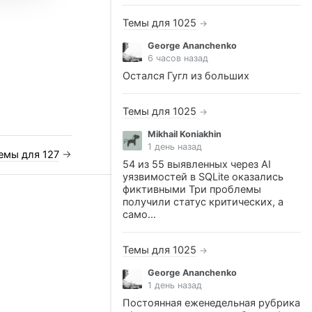
Темы для 1025
→
George Ananchenko
6 часов назад
Остался Гугл из больших
Темы для 1025
→
Mikhail Koniakhin
1 день назад
емы для 127
→
54 из 55 выявленных через AI
уязвимостей в SQLite оказались
фиктивными Три проблемы
получили статус критических, а
само...
Темы для 1025
→
George Ananchenko
1 день назад
Постоянная еженедельная рубрика