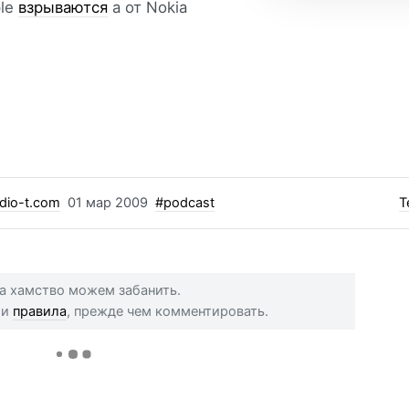
ple
взрываются
а от Nokia
dio-t.com
01 мар 2009
#podcast
Т
 за хамство можем забанить.
ши
правила
, прежде чем комментировать.