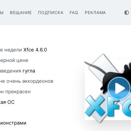
ВЫ
ВЕЩАНИЕ
ПОДПИСКА
FAQ
РЕКЛАМА
ие недели
Xfce 4.6.0
ерной цене
овведения
гугла
не очень аккордеонов
он прекрасен
кая ОС
монстрами