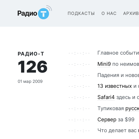
Радио-Т Подкаст
ПОДКАСТЫ
О НАС
АРХИ
Главное событ
РАДИО-Т
126
Мini9
по неимов
Падения и нов
01 мар 2009
13 известных
и 
Safari4
здесь и 
Тупиковая
русс
Сервер
за $99
Что делает вас