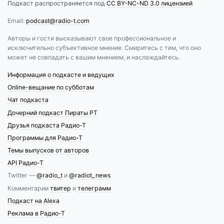
Подкаст распространяется под
CC BY-NC-ND 3.0 лицензией
Email:
podcast@radio-t.com
Авторы и гости высказывают свое профессиональное и
исключительно субъективное мнение. Смиритесь с тем, что оно
может не совпадать с вашим мнением, и наслаждайтесь.
Информация о подкасте и ведущих
Online-вещание по субботам
Чат подкаста
Дочерний подкаст Пираты РТ
Друзья подкаста Радио-Т
Программы для Радио-Т
Темы выпусков от авторов
API Радио-Т
Twitter —
@radio_t
и
@radiot_news
Комментарии
твитер
и
телеграмм
Подкаст на Alexa
Реклама в Радио-Т