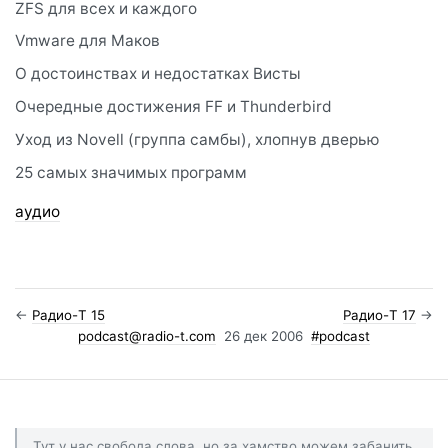
ZFS для всех и каждого
Vmware для Маков
О достоинствах и недостатках Висты
Очередные достижения FF и Thunderbird
Уход из Novell (группа самбы), хлопнув дверью
25 самых значимых программ
аудио
←
Радио-T 15
Радио-T 17
→
podcast@radio-t.com
26 дек 2006
#podcast
Тут у нас свобода слова, но за хамство можем забанить.